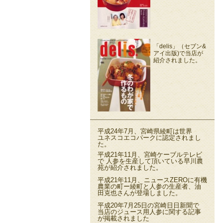
「delis」（セブン&
アイ出版)で当店が
紹介されました。
平成24年7月、宮崎県綾町は世界
ユネスコエコパークに認定されまし
た。
平成21年11月、宮崎ケーブルテレビ
で 人参を生産して頂いている早川農
苑が紹介されました。
平成21年11月、ニュースZEROに有機
農業の町ー綾町と人参の生産者、油
田克也さんが登場しました。
平成20年7月25日の宮崎日日新聞で
当店のジュース用人参に関する記事
が掲載されました