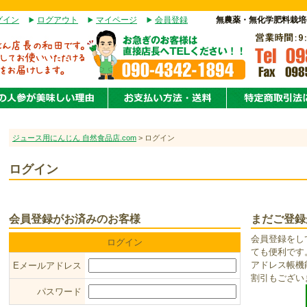
グイン
ログアウト
マイページ
会員登録
無農薬・無化学肥料栽培
ジュース用にんじん 自然食品店.com
> ログイン
ログイン
会員登録がお済みのお客様
まだご登録
会員登録をし
ログイン
ても便利です
アドレス帳機
Eメールアドレス
割引もござい
パスワード