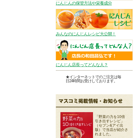
にんじんの保管方法や栄養成分
みんなのにんじんレシピ大公開！
にんじん店長ってどんな人？
★インターネットでのご注文は毎
日24時間お受けしております。
「野菜の力を10倍
引き出すレシピ」
（セブン&アイ出
版）で当店が紹介さ
れました。