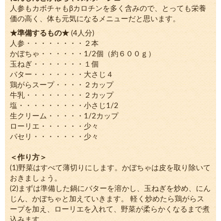
人参もカボチャもβカロチンを多く含みので、とっても栄養
価の高く、体も元気になるメニューだと思います。
★準備するもの★
(4人分)
人参・・・・・・・・２本
かぼちゃ・・・・・・1/2個（約６００ｇ）
玉ねぎ・・・・・・・１個
バター・・・・・・・大さじ４
鶏がらスープ・・・・２カップ
牛乳・・・・・・・・２カップ
塩・・・・・・・・・小さじ1/2
生クリーム・・・・・1/2カップ
ローリエ・・・・・・少々
パセリ・・・・・・・少々
＜作り方＞
(1)野菜はすべて薄切りにします。かぼちゃは皮を取り除いて
おきましょう。
(2)まずは準備した鍋にバターを溶かし、玉ねぎを炒め、にん
じん、かぼちゃと加えていきます。 軽く炒めたら鶏がらス
ープを加え、ローリエを入れて、野菜が柔らかくなるまで煮
込みます。