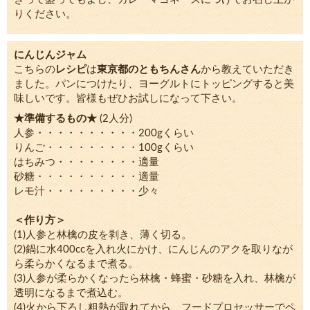
りください。
にんじんジャム
こちらの
レシピ
は
東京都のともちんさん
から教えていただき
ました。パンにつけたり、ヨーグルトにトッピングすると美
味しいです。皆様もぜひお試しになって下さい。
★準備するもの★
(2人分)
人参・・・・・・・・・・200gくらい
りんご・・・・・・・・・100gくらい
はちみつ・・・・・・・・適量
砂糖・・・・・・・・・・適量
レモ汁・・・・・・・・・少々
＜作り方＞
(1)人参と林檎の皮を剥き、薄く切る。
(2)鍋に水400ccを入れ火にかけ、にんじんのアクを取りなが
ら柔らかくなるまで煮る。
(3)人参が柔らかくなったら林檎・蜂蜜・砂糖を入れ、林檎が
透明になるまで煮込む。
(4)火から下ろし粗熱が取れてから、フードプロセッサーでペ