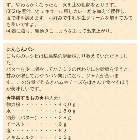
す。やわらかくなったら、火を止め粗熱をとります。
(3)(2)を煮汁ごとミキサーに移しカレー粉を加えて攪拌し、
塩で味を調えます。お好みで牛乳や生クリームを加えてみて
も良いですよ。
(4)器に盛り、粗挽きこしょうをふって出来上がり。
にんじんパン
こちらのレシピは広島県の伊藤様より教えていただきまし
た。
バターを少し増やしてハチミツの代わりにお砂糖を使うと、
甘みが増しておやつパン向けになり、ジャムが合いま
す。 この分量で作るとハムやチーズをはさんで食べるほう
が美味しいです。
★準備するもの★
(4人分)
強力粉・・・・・・・・４００ｇ
水・・・・・・・・・・１８０ｇ
油分（バター）・・・・２８ｇ
イースト・・・・・・・６ｇ
塩・・・・・・・・・・６ｇ
スキムミルク・・・・・１２ｇ