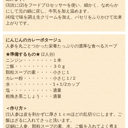
(3)次に(2)をフードプロセッサーを使い、細かく、なめらか
にして元の鍋に戻し、牛乳を加え温めます。
(4)塩で味を調え生クリームを加え、パセリをふりかけて出来
上がりです。
にんじんのカレーポタージュ
人参を丸ごとつかった栄養たっぷりの濃厚な食べるスープ
★準備するもの★
(2人分)
ニンジン・・・・・・・１本
ご飯・・・・・・・・・３０ｇ
顆粒スープの素・・・・小さじ１
カレー粉・・・・・・・小さじ１/２
水・・・・・・・・・・1＋1/2カップ
塩・・・・・・・・・・適量
粗挽き黒こしょう・・・適量
＜作り方＞
(1)人参は皮を剥かずに厚さ１ｃｍほどの乱切りにします。ご
飯はざるに入れてさっと洗います。
(2)鍋に人参、顆粒スープの素、水、ご飯を入れてよく煮ま