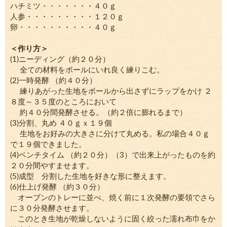
ハチミツ・・・・・・・４０ｇ
人参・・・・・・・・・１２０ｇ
卵・・・・・・・・・・４０ｇ
＜作り方＞
(1)ニーディング（約２０分）
全ての材料をボールにいれ良く練りこむ。
(2)一時発酵 （約４０分）
練りあがった生地をボールから出さずにラップをかけ ２
８度～３５度のところにおいて
約４０分間発酵させる。（約２倍に膨れるまで）
(3)分割、丸め ４０ｇｘ１９個
生地をお好みの大きさに分けて丸める。私の場合４０ｇ
で１９個できました。
(4)ベンチタイム （約２０分）（3）で出来上がったものを約
２０分間やすませます。
(5)成型 分割した生地を好きな形に整えます。
(6)仕上げ発酵 （約３０分）
オーブンのトレーに並べ、焼く前に１次発酵の要領でさら
に３０分発酵させます。
このとき生地が乾燥しないように固く絞った濡れ布巾をか