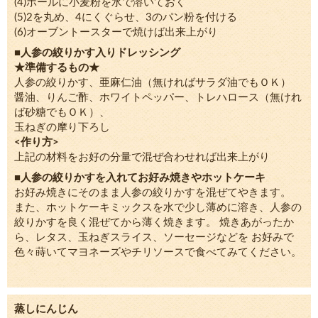
(4)ボールに小麦粉を水で溶いておく
(5)2を丸め、4にくぐらせ、3のパン粉を付ける
(6)オーブントースターで焼けば出来上がり
■人参の絞りかす入りドレッシング
★準備するもの★
人参の絞りかす、亜麻仁油（無ければサラダ油でもＯＫ）
醤油、りんご酢、ホワイトペッパー、トレハロース（無けれ
ば砂糖でもＯＫ）、
玉ねぎの摩り下ろし
<作り方>
上記の材料をお好の分量で混ぜ合わせれば出来上がり
■人参の絞りかすを入れてお好み焼きやホットケーキ
お好み焼きにそのまま人参の絞りかすを混ぜてやきます。
また、ホットケーキミックスを水で少し薄めに溶き、人参の
絞りかすを良く混ぜてから薄く焼きます。 焼きあがったか
ら、レタス、玉ねぎスライス、ソーセージなどを お好みで
色々蒔いてマヨネーズやチリソースで食べてみてください。
蒸しにんじん