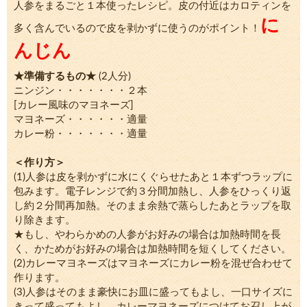
人参をまるごと１本使ったレシピ。皮の付近はカロティンを
に
多く含んでいるので皮を剥かずに使うのがポイント！
んじん
★準備するもの★
(2人分)
ニンジン・・・・・・・２本
[カレー風味のマヨネーズ]
マヨネーズ・・・・・・適量
カレー粉・・・・・・・適量
＜作り方＞
(1)人参は皮を剥かずに水にくぐらせたあと１本ずつラップに
包みます。電子レンジで約３分間加熱し、人参をひっくり返
し約２分間再加熱。そのまま余熱で蒸らしたあとラップを取
り除きます。
★もし、やわらかめの人参がお好みの場合は加熱時間を長
く、かためがお好みの場合は加熱時間を短くしてください。
(2)カレーマヨネーズはマヨネーズにカレー粉を混ぜ合わせて
作ります。
(3)人参はそのまま豪快にお皿に盛ってもよし、一口サイズに
きって盛ってもよし、カレーマヨネーズにつけてお召し上が