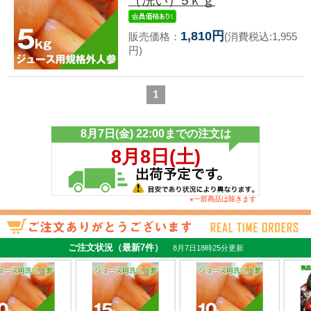
（洗い）5ｋｇ
1,810円
販売価格：
(消費税込:1,955
円)
1
※一部商品は除きます