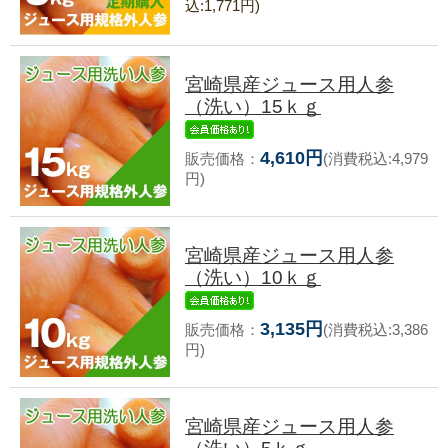
込:1,771円)
宮崎県産ジュース用人参
（洗い）15ｋｇ
4,610円
販売価格：
(消費税込:4,979
円)
宮崎県産ジュース用人参
（洗い）10ｋｇ
3,135円
販売価格：
(消費税込:3,386
円)
宮崎県産ジュース用人参