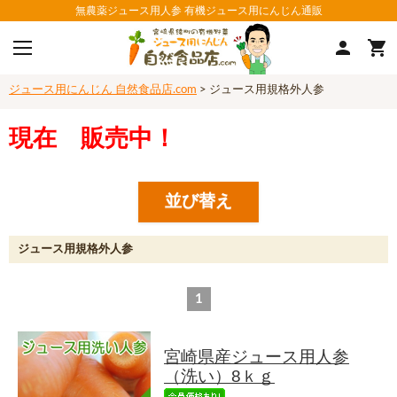
無農薬ジュース用人参 有機ジュース用にんじん通販
ジュース用にんじん 自然食品店.com
> ジュース用規格外人参
現在 販売中！
並び替え
ジュース用規格外人参
1
宮崎県産ジュース用人参
（洗い）8ｋｇ