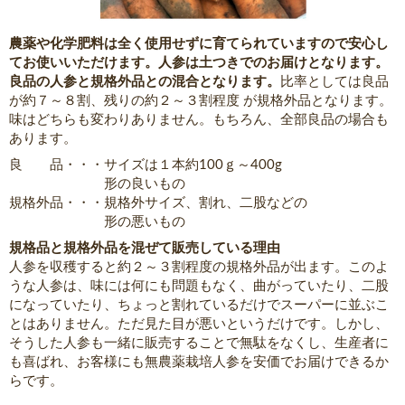
農薬や化学肥料は全く使用せずに育てられていますので安心し
てお使いいただけます。人参は土つきでのお届けとなります。
良品の人参と規格外品との混合となります。
比率としては良品
が約７～８割、残りの約２～３割程度 が規格外品となります。
味はどちらも変わりありません。もちろん、全部良品の場合も
あります。
良 品・・・サイズは１本約100ｇ～400g
形の良いもの
規格外品・・・規格外サイズ、割れ、二股などの
形の悪いもの
規格品と規格外品を混ぜて販売している理由
人参を収穫すると約２～３割程度の規格外品が出ます。このよ
うな人参は、味には何にも問題もなく、曲がっていたり、二股
になっていたり、ちょっと割れているだけでスーパーに並ぶこ
とはありません。ただ見た目が悪いというだけです。しかし、
そうした人参も一緒に販売することで無駄をなくし、生産者に
も喜ばれ、お客様にも無農薬栽培人参を安価でお届けできるか
らです。