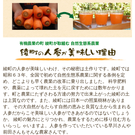
綾町の人参が美味しいわけ、その秘密は土作りです。綾町では
昭和６３年、全国で初めて自然生態系農業に関する条例を定
め、どこよりも早く農業の改革に乗り出しました。 科学肥料
や、農薬によって壊れた土を元に戻すためには数年かかりま
す。町と農業にたずさわる方達の努力で出来上がった綾町の土
は上質なのです。また、綾町には日本一の照葉樹林がありま
す。 その大自然がもたらす自然の恵みと良質な土から生まれる
人参だからこそ美味しい人参ができあがるのではないでしょう
か。 綾町の魅力にとりつかれ、農業をするために移り住む方も
いらっし ゃいますよ。人参を作っていただいている早川さんや
前田さんもそんな農家さんです。