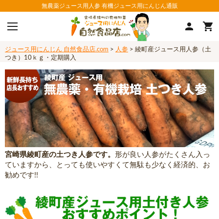
無農薬ジュース用人参 有機ジュース用にんじん通販
ジュース用にんじん 自然食品店.com
>
人参
> 綾町産ジュース用人参（土
つき）10ｋｇ・定期購入
宮崎県綾町産の土つき人参です。
形が良い人参がたくさん入っ
ていますから、とっても使いやすくて無駄も少なく経済的、お
勧めです!!