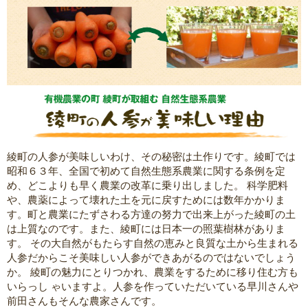
綾町の人参が美味しいわけ、その秘密は土作りです。綾町では
昭和６３年、全国で初めて自然生態系農業に関する条例を定
め、どこよりも早く農業の改革に乗り出しました。 科学肥料
や、農薬によって壊れた土を元に戻すためには数年かかりま
す。町と農業にたずさわる方達の努力で出来上がった綾町の土
は上質なのです。また、綾町には日本一の照葉樹林がありま
す。 その大自然がもたらす自然の恵みと良質な土から生まれる
人参だからこそ美味しい人参ができあがるのではないでしょう
か。 綾町の魅力にとりつかれ、農業をするために移り住む方も
いらっし ゃいますよ。人参を作っていただいている早川さんや
前田さんもそんな農家さんです。