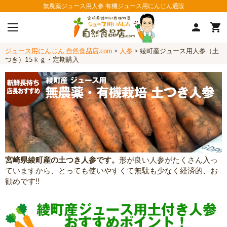
無農薬ジュース用人参 有機ジュース用にんじん通販
ジュース用にんじん 自然食品店.com
>
人参
> 綾町産ジュース用人参（土
つき）15ｋｇ・定期購入
宮崎県綾町産の土つき人参です。
形が良い人参がたくさん入っ
ていますから、とっても使いやすくて無駄も少なく経済的、お
勧めです!!