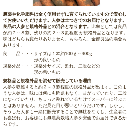
農薬や化学肥料は全く使用せずに育てられていますので安心し
てお使いいただけます。人参は土つきでのお届けとなります。
良品の人参と規格外品との混合となります。
比率としては良品
が約７～８割、残りの約２～３割程度 が規格外品となります。
味はどちらも変わりありません。もちろん、全部良品の場合も
あります。
良 品・・・サイズは１本約100ｇ～400g
形の良いもの
規格外品・・・規格外サイズ、割れ、二股などの
形の悪いもの
規格品と規格外品を混ぜて販売している理由
人参を収穫すると約２～３割程度の規格外品が出ます。このよ
うな人参は、味には何にも問題もなく、曲がっていたり、二股
になっていたり、ちょっと割れているだけでスーパーに並ぶこ
とはありません。ただ見た目が悪いというだけです。しかし、
そうした人参も一緒に販売することで無駄をなくし、生産者に
も喜ばれ、お客様にも無農薬栽培人参を安価でお届けできるか
らです。