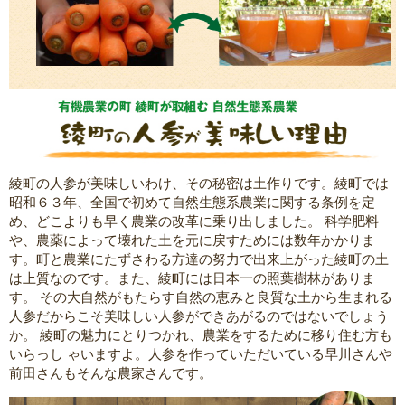
綾町の人参が美味しいわけ、その秘密は土作りです。綾町では
昭和６３年、全国で初めて自然生態系農業に関する条例を定
め、どこよりも早く農業の改革に乗り出しました。 科学肥料
や、農薬によって壊れた土を元に戻すためには数年かかりま
す。町と農業にたずさわる方達の努力で出来上がった綾町の土
は上質なのです。また、綾町には日本一の照葉樹林がありま
す。 その大自然がもたらす自然の恵みと良質な土から生まれる
人参だからこそ美味しい人参ができあがるのではないでしょう
か。 綾町の魅力にとりつかれ、農業をするために移り住む方も
いらっし ゃいますよ。人参を作っていただいている早川さんや
前田さんもそんな農家さんです。