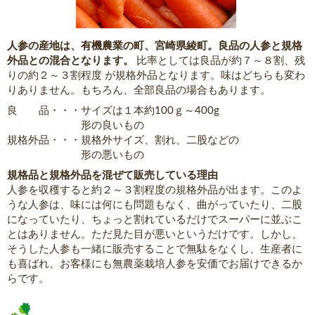
人参の産地は、有機農業の町、宮崎県綾町。良品の人参と規格
外品との混合となります。
比率としては良品が約７～８割、残
りの約２～３割程度 が規格外品となります。味はどちらも変わ
りありません。もちろん、全部良品の場合もあります。
良 品・・・サイズは１本約100ｇ～400g
形の良いもの
規格外品・・・規格外サイズ、割れ、二股などの
形の悪いもの
規格品と規格外品を混ぜて販売している理由
人参を収穫すると約２～３割程度の規格外品が出ます。このよ
うな人参は、味には何にも問題もなく、曲がっていたり、二股
になっていたり、ちょっと割れているだけでスーパーに並ぶこ
とはありません。ただ見た目が悪いというだけです。しかし、
そうした人参も一緒に販売することで無駄をなくし、生産者に
も喜ばれ、お客様にも無農薬栽培人参を安価でお届けできるか
らです。