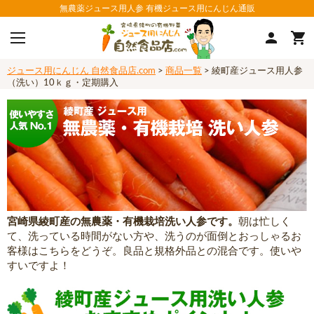
無農薬ジュース用人参 有機ジュース用にんじん通販
ジュース用にんじん 自然食品店.com
>
商品一覧
> 綾町産ジュース用人参
（洗い）10ｋｇ・定期購入
宮崎県綾町産の無農薬・有機栽培洗い人参です。
朝は忙しく
て、洗っている時間がない方や、洗うのが面倒とおっしゃるお
客様はこちらをどうぞ。良品と規格外品との混合です。使いや
すいですよ！